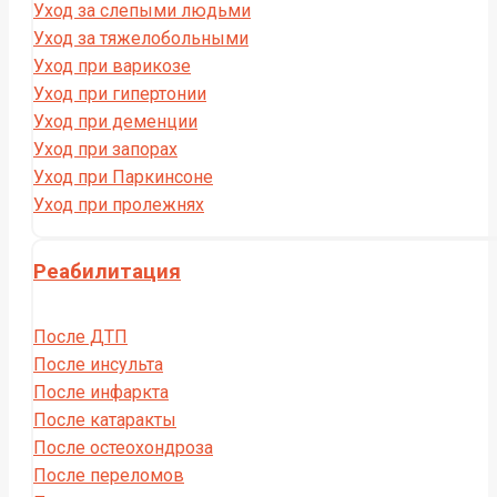
Уход за слепыми людьми
Уход за тяжелобольными
Уход при варикозе
Уход при гипертонии
Уход при деменции
Уход при запорах
Уход при Паркинсоне
Уход при пролежнях
Реабилитация
После ДТП
После инсульта
После инфаркта
После катаракты
После остеохондроза
После переломов